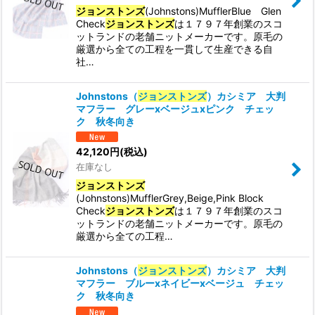
ジョンストンズ
(Johnstons)MufflerBlue Glen
Check
ジョンストンズ
は１７９７年創業のスコ
絞り込む
ットランドの老舗ニットメーカーです。原毛の
厳選から全ての工程を一貫して生産できる自
社…
Johnstons（
ジョンストンズ
）カシミア 大判
マフラー グレーxベージュxピンク チェッ
ク 秋冬向き
42,120
円
(税込)
在庫なし
ジョンストンズ
(Johnstons)MufflerGrey,Beige,Pink Block
Check
ジョンストンズ
は１７９７年創業のスコ
ットランドの老舗ニットメーカーです。原毛の
厳選から全ての工程…
Johnstons（
ジョンストンズ
）カシミア 大判
マフラー ブルーxネイビーxベージュ チェッ
ク 秋冬向き