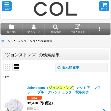
メニュー
カート
カテゴリ
マイページ
商品検索
ご購入ガイド
ホーム
>
"ジョンストンズ"
の
検索結果
"ジョンストンズ"
の
検索結果
表示順変更
閉じる
11
件
商品検索
:
Johnstons（
ジョンストンズ
）カシミア マフ
ラー ブルーグレンチェック 秋冬向き
表示数
:
32,400
円
(税込)
並び順
:
在庫なし