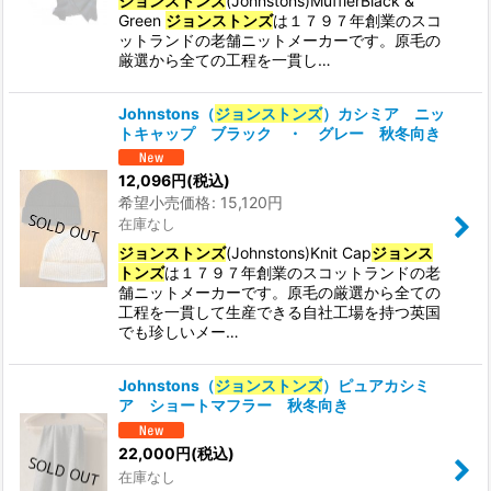
ジョンストンズ
(Johnstons)MufflerBlack &
Green
ジョンストンズ
は１７９７年創業のスコ
ットランドの老舗ニットメーカーです。原毛の
厳選から全ての工程を一貫し…
Johnstons（
ジョンストンズ
）カシミア ニッ
トキャップ ブラック ・ グレー 秋冬向き
12,096
円
(税込)
希望小売価格
:
15,120
円
在庫なし
ジョンストンズ
(Johnstons)Knit Cap
ジョンス
トンズ
は１７９７年創業のスコットランドの老
舗ニットメーカーです。原毛の厳選から全ての
工程を一貫して生産できる自社工場を持つ英国
でも珍しいメー…
Johnstons（
ジョンストンズ
）ピュアカシミ
ア ショートマフラー 秋冬向き
22,000
円
(税込)
在庫なし