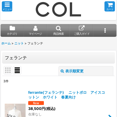
メニュー
カート
カテゴリ
マイページ
商品検索
ご購入ガイド
ホーム
>
ニット
>
フェランテ
フェランテ
表示順変更
閉じる
3
件
表示数
:
ferrante(フェランテ) ニットポロ アイスコ
ットン ホワイト 春夏向け
並び順
:
38,500
円
(税込)
在庫なし
絞り込む