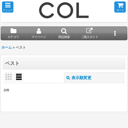
メニュー
カート
カテゴリ
マイページ
商品検索
ご購入ガイド
ホーム
>
ベスト
ベスト
表示順変更
閉じる
0
件
表示数
:
並び順
:
絞り込む