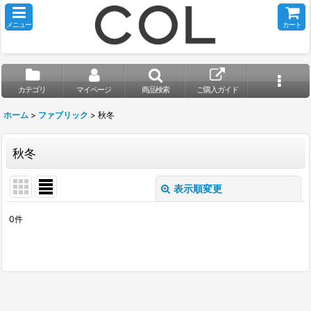
メニュー
カート
カテゴリ
マイページ
商品検索
ご購入ガイド
ホーム
>
ファブリック
>
秋冬
秋冬
表示順変更
閉じる
0
件
表示数
:
並び順
:
絞り込む