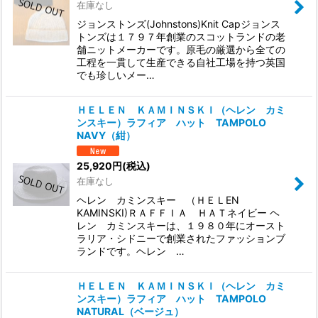
在庫なし
ジョンストンズ(Johnstons)Knit Capジョンス
トンズは１７９７年創業のスコットランドの老
舗ニットメーカーです。原毛の厳選から全ての
工程を一貫して生産できる自社工場を持つ英国
でも珍しいメー…
ＨＥＬＥＮ ＫＡＭＩＮＳＫＩ（ヘレン カミ
ンスキー）ラフィア ハット TAMPOLO
NAVY（紺）
25,920
円
(税込)
在庫なし
ヘレン カミンスキー （ＨＥＬEN
KAMINSKI)ＲＡＦＦＩＡ ＨＡＴネイビー ヘ
レン カミンスキーは、１９８０年にオースト
ラリア・シドニーで創業されたファッションブ
ランドです。ヘレン …
ＨＥＬＥＮ ＫＡＭＩＮＳＫＩ（ヘレン カミ
ンスキー）ラフィア ハット TAMPOLO
NATURAL（ベージュ）