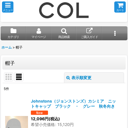
メニュー
カート
カテゴリ
マイページ
商品検索
ご購入ガイド
ホーム
>
帽子
帽子
表示順変更
閉じる
5
件
表示数
:
Johnstons（ジョンストンズ）カシミア ニッ
トキャップ ブラック ・ グレー 秋冬向き
並び順
:
12,096
円
(税込)
希望小売価格
:
15,120
円
絞り込む