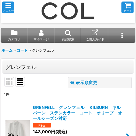
メニュー
カート
カテゴリ
マイページ
商品検索
ご購入ガイド
ホーム
>
コート
>
グレンフェル
グレンフェル
表示順変更
閉じる
1
件
表示数
:
GRENFELL グレンフェル KILBURN キル
バーン ステンカラー コート オリーブ オ
並び順
:
ールシーズン対応
143,000
円
(税込)
絞り込む