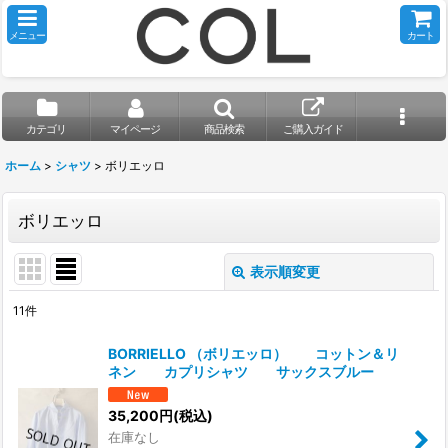
メニュー
カート
カテゴリ
マイページ
商品検索
ご購入ガイド
ホーム
>
シャツ
>
ボリエッロ
ボリエッロ
表示順変更
閉じる
11
件
表示数
:
BORRIELLO （ボリエッロ） コットン＆リ
ネン カプリシャツ サックスブルー
並び順
:
35,200
円
(税込)
在庫なし
絞り込む