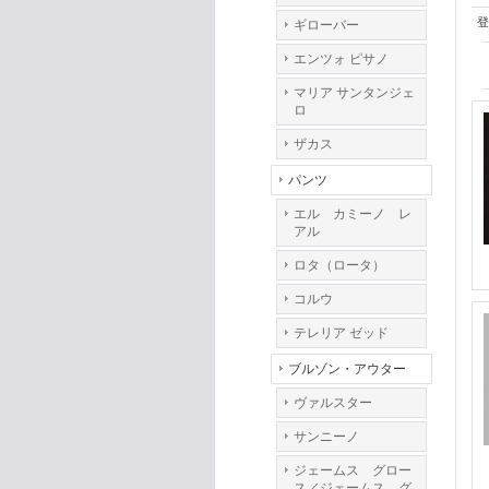
登
ギローバー
エンツォ ピサノ
マリア サンタンジェ
ロ
ザカス
パンツ
エル カミーノ レ
アル
ロタ（ロータ）
コルウ
テレリア ゼッド
ブルゾン・アウター
ヴァルスター
サンニーノ
ジェームス グロー
ス／ジェームス グ