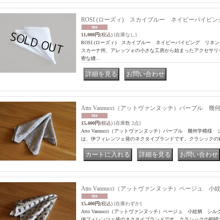
ROSI (ローズィ) スカイブルー ネイビーパイ
11,000円
(税込)
[在庫なし]
ROSI (ローズィ) スカイブルー ネイビーパイピング リネ
スカーナ州、アレッツォの小さな工房から始まったアクセサリ
密な縫…
｜
Atto Vannucci（アットヴァンヌッチ）パープ
15,400円
(税込)
[在庫数 2点]
Atto Vannucci（アットヴァンヌッチ）パープル 幾何学模
は、伊フィレンツェ発のネクタイブランドです。クラシックの
｜
｜
Atto Vannucci（アットヴァンヌッチ）ベージュ
15,400円
(税込)
[在庫わずか]
Atto Vannucci（アットヴァンヌッチ）ベージュ 小紋柄 
伊フィレンツェ発のネクタイブランドです。クラシックの範疇