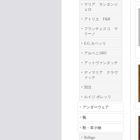
マリア サンタンジ
ェロ
アトリエ F&B
フランチェスコ マ
リーノ
E.G.カペッリ
アルベニ1905
アットヴァンヌッチ
ディマリア クラヴ
ァッテ
別注
ルイジ ボレッリ
アンダーウェア
靴
鞄・革小物
Bellago