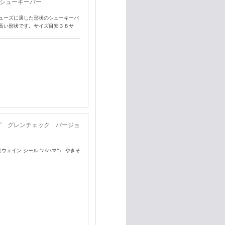
ナルシューキーパー
ジナルシューズに適した形状のシューキーパ
高い形状です。サイズ目安３８サ
” グレンチェック バージョ
MA"（ウェイン シール "バハマ”） やきそ