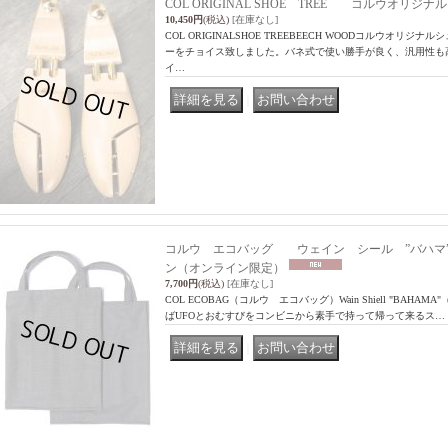
COL ORIGINAL SHOE TREE コルウオリジ
10,450円
(税込)
[在庫なし]
COL ORIGINALSHOE TREEBEECH WOODコルウオリ
ーをチョイス致しました。バネ式で使い勝手が良く、汎用性も
イ…
｜
コルウ エコバッグ ウェイン シール ”バハマ
ン（オンライン限定）
7,700円
(税込)
[在庫なし]
COL ECOBAG（コルウ エコバッグ）Wain Shiell "BAHA
ばUFOとおむすびをコンビニから素手で持って帰って来るス…
｜