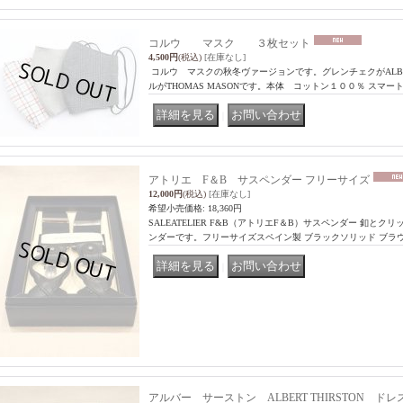
コルウ マスク ３枚セット
4,500円
(税込)
[在庫なし]
コルウ マスクの秋冬ヴァージョンです。グレンチェクがALB
ルがTHOMAS MASONです。本体 コットン１００％ スマ
｜
アトリエ F＆B サスペンダー フリーサイズ
12,000円
(税込)
[在庫なし]
希望小売価格
:
18,360円
SALEATELIER F&B（アトリエF＆B）サスペンダー 釦と
ンダーです。フリーサイズスペイン製 ブラックソリッド ブラ
｜
アルバー サーストン ALBERT THIRSTON