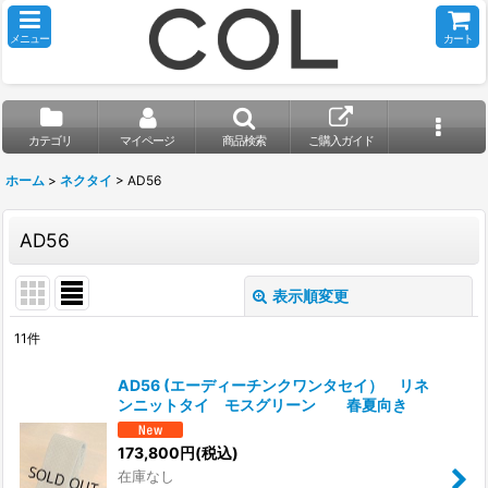
メニュー
カート
カテゴリ
マイページ
商品検索
ご購入ガイド
ホーム
>
ネクタイ
>
AD56
AD56
表示順変更
閉じる
11
件
表示数
:
AD56 (エーディーチンクワンタセイ） リネ
ンニットタイ モスグリーン 春夏向き
並び順
:
173,800
円
(税込)
在庫なし
絞り込む