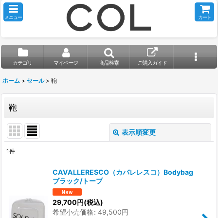
メニュー
カート
カテゴリ
マイページ
商品検索
ご購入ガイド
ホーム
>
セール
>
鞄
鞄
表示順変更
閉じる
1
件
表示数
:
CAVALLERESCO（カバレレスコ）Bodybag
ブラック/トープ
並び順
:
29,700
円
(税込)
希望小売価格
:
49,500
円
絞り込む