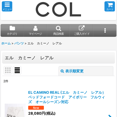
メニュー
カート
カテゴリ
マイページ
商品検索
ご購入ガイド
ホーム
>
パンツ
>
エル カミーノ レアル
エル カミーノ レアル
表示順変更
閉じる
2
件
表示数
:
EL CAMINO REAL (エル カミーノ レアル）
ベッドフォードコード アイボリー フルウィ
並び順
:
ズ オールシーズン対応
28,080
円
(税込)
絞り込む