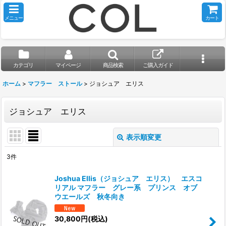
メニュー
カート
カテゴリ
マイページ
商品検索
ご購入ガイド
ホーム
>
マフラー ストール
>
ジョシュア エリス
ジョシュア エリス
表示順変更
閉じる
3
件
表示数
:
Joshua Ellis（ジョシュア エリス） エスコ
リアル マフラー グレー系 プリンス オブ
並び順
:
ウエールズ 秋冬向き
30,800
円
(税込)
絞り込む