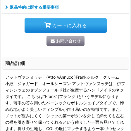
返品特約に関する重要事項
カートに入れる
お問い合わせ
商品詳細
アットヴァンヌッチ (Atto VAnnucci)Frankシルク クリーム
小紋 ジャガード オールシーズン アットヴァンヌッチは、伊フ
ィレンツェのセブンフォールド社が生産するハンドメイドのネク
タイです。 こちらは"Frank"(フランク )というモデルになりま
す。薄手の芯を用いたベーシックなボトルシェイプタイプで、締
め心地がよく美しいディンプルが作り易いのが特徴です。また、
ノットが緩みにくく、シャツの第一ボタンを外して締めても左右
の襟を引き寄せて保ってくれるという確りした一面も見せてくれ
ます。拘りの生地も、COLの服にマッチするよう一本づつセレク