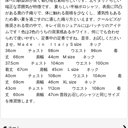
体への馴染みが良く着心地も素晴らしいです。北イタリアらしい
端正な雰囲気が特徴です。 夏らしい半袖ポロシャツ。表面に凹凸
がある鹿の子織りで、体に触れる面積を少なくし、通気性もある
ため暑い夏を過ごすのに適した織り方といえます。クールビズが
推奨される世の中で、キレイ目カジュアルにはバッチリのアイテ
ムです！色は2色のうちの清潔感あるホワイト。何にでも合わせ
られて使いやすい。定番中の定番ですね。是非、お試しください
ませ。Ｍａｄｅ ｉｎ Ｉｔａｌｙ S size ネック
36cm チェスト 98cm ウエスト 96cm 着
丈 66cm 肩幅 44cm M size ネック
37.5cm チェスト 104cm ウエスト 100cm
着丈 67cm 肩幅 45cm L size ネック
40cm チェスト 108cm ウエスト 104cm 着
丈 69cm 肩幅 46cm XL size ネック
43cm チェスト 112cm ウエスト 108cm 着
丈 60cm 肩幅 47cm 普段お召しのシャツと同じサイズ
を推奨致します。
ホーム