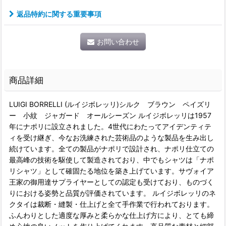
返品特約に関する重要事項
お問い合わせ
商品詳細
LUIGI BORRELLI (ルイジボレッリ)シルク ブラウン ペイズリ
ー 小紋 ジャガード オールシーズン ルイジボレッリは1957
年にナポリに設立されました。4世代にわたってアイデンティテ
ィを受け継ぎ、今なお洗練された芸術品のような製品を生み出し
続けています。全ての製品がナポリで設計され、ナポリ仕立ての
最高峰の技術を駆使して製造されており、中でもシャツは「ナポ
リシャツ」として確固たる地位を築き上げています。サヴォイア
王家の御用達サプライヤーとしての認定も受けており、ものづく
りにおける姿勢と品質が評価されています。 ルイジボレッリのネ
クタイは裁断・縫製・仕上げと全て手作業で行われております。
ふんわりとした適度な厚みと柔らかな仕上げ方により、とても締