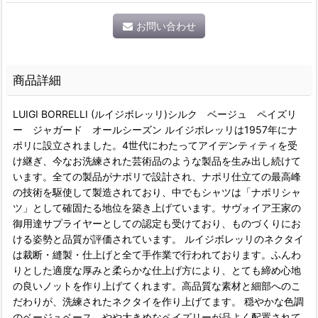
お問い合わせ
商品詳細
LUIGI BORRELLI (ルイジボレッリ)シルク ベージュ ペイズリ
ー ジャガード オールシーズン ルイジボレッリは1957年にナ
ポリに設立されました。4世代にわたってアイデンティティを受
け継ぎ、今なお洗練された芸術品のような製品を生み出し続けて
います。全ての製品がナポリで設計され、ナポリ仕立ての最高峰
の技術を駆使して製造されており、中でもシャツは「ナポリシャ
ツ」として確固たる地位を築き上げています。サヴォイア王家の
御用達サプライヤーとしての認定も受けており、ものづくりにお
ける姿勢と品質が評価されています。 ルイジボレッリのネクタイ
は裁断・縫製・仕上げと全て手作業で行われております。ふんわ
りとした適度な厚みと柔らかな仕上げ方により、とても締め心地
の良いノットを作り上げてくれます。高品質な素材と細部へのこ
だわりが、洗練されたネクタイを作り上げてます。 穏やかな色調
のベージュベース。やや大きめなペイズリーが品よく配置されて