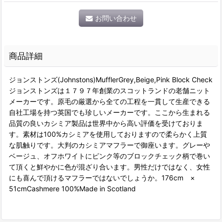
お問い合わせ
商品詳細
ジョンストンズ(Johnstons)MufflerGrey,Beige,Pink Block Check
ジョンストンズは１７９７年創業のスコットランドの老舗ニット
メーカーです。原毛の厳選から全ての工程を一貫して生産できる
自社工場を持つ英国でも珍しいメーカーです。ここから生まれる
品質の良いカシミア製品は世界中から高い評価を受けておりま
す。素材は100%カシミアを使用しておりますので柔らかく上質
な肌触りです。大判のカシミアマフラーで御座います。グレーや
ベージュ、オフホワイトにピンク等のブロックチェック柄で巻い
て頂くと鮮やかに色が混ざり合います。男性だけではなく、女性
にも喜んで頂けるマフラーではないでしょうか。176cm ×
51cmCashmere 100%Made in Scotland